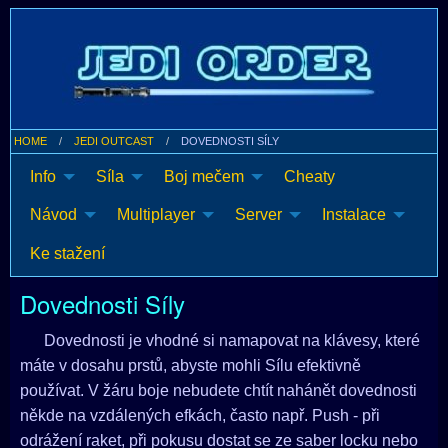
HOME
JEDI OUTCAST
DOVEDNOSTI SÍLY
Info
Síla
Boj mečem
Cheaty
Návod
Multiplayer
Server
Instalace
Ke stažení
Dovednosti Síly
Dovednosti je vhodné si namapovat na klávesy, které
máte v dosahu prstů, abyste mohli Sílu efektivně
používat. V žáru boje nebudete chtít nahánět dovednosti
někde na vzdálených efkách, často např. Push - při
odrážení raket, při pokusu dostat se ze saber locku nebo