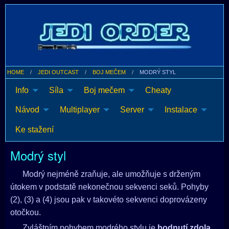
HOME
JEDI OUTCAST
BOJ MEČEM
MODRÝ STYL
Info
Síla
Boj mečem
Cheaty
Návod
Multiplayer
Server
Instalace
Ke stažení
Modrý styl
Modrý nejméně zraňuje, ale umožňuje s drženým
útokem v podstatě nekonečnou sekvenci seků. Pohyby
(2), (3) a (4) jsou pak v takovéto sekvenci doprovázeny
otočkou.
Zvláštním pohybem modrého stylu je
bodnutí zdola