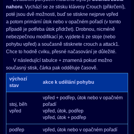
nahoru
. Vychází se ze stisku klávesy Crouch (přikrčení),
poté jsou dvě možnosti, buď se stiskne nejprve vpřed
a potom primární útok nebo v opačném pořadí (v tomto
případě je potřeba útok přidržet). Drobnou, nicméně
nebezpečnou modifikací je, vyjdete-li ze stoje (nebo
pohybu vpřed) a současně stisknete crouch a attack1.
Chce to hodně cviku, přesné načasování je důležité.
V následující tabulce + znamená pokud možno
současný stisk, čárka pak odděluje časově.
výchozí
akce k udělání pohybu
stav
vpřed + podřep, útok nebo v opačném
stoj, běh
pořadí
vpřed
vpřed, útok, podřep
vpřed, útok + podřep
podřep
vpřed, útok nebo v opačném pořadí