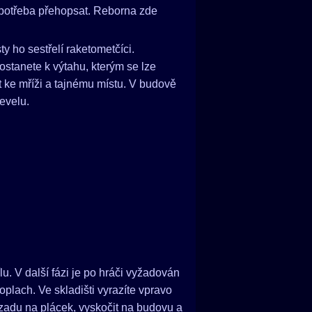
 potřeba přehopsat. Reborna zde
y ho sestřelí raketometčíci.
ostanete k výtahu, kterým se lze
t ke mříži a tajnému místu. V budově
levelu.
u. V další fázi je po hráči vyžadován
oplach. Ve skladišti vyrazíte vpravo
 vzadu na plácek, vyskočit na budovu a