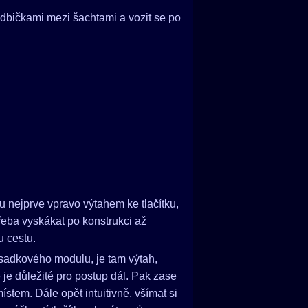
odbičkami mezi šachtami a vozit se po
u nejprve vpravo výtahem ke tlačítku,
třeba vyskákat po konstrukci až
u cestu.
 výsadkového modulu, je tam výtah,
e je důležité pro postup dál. Pak zase
ístem. Dále opět intuitivně, všímat si