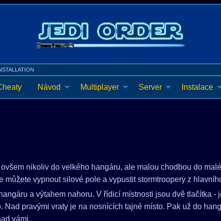
INSTALLATION
Cheaty
Návod
Multiplayer
Server
Instalace
, ovšem nikoliv do velkého hangáru, ale malou chodbou do malé
kde můžete vypnout silové pole a vypustit stormtroopery z hlavní
angáru a výtahem nahoru. V řídicí místnosti jsou dvě tlačítka - 
o. Nad pravými vraty je na nosnících tajné místo. Pak už do han
nad vámi.