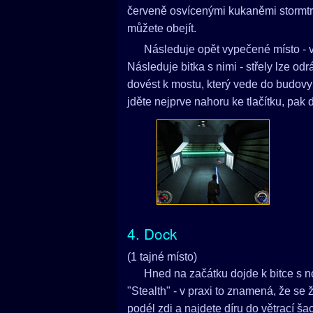
červeně osvícenými kukaněmi stormtro
můžete obejít.
Následuje opět vypečené místo - vp
Následuje bitka s nimi - střely lze o
dovést k mostu, který vede do budovy 
jděte nejprve nahoru ke tlačítku, pak 
4. Dock
(1 tajné místo)
Hned na začátku dojde k bitce s no
"Stealth" - v praxi to znamená, že se 
podél zdi a najdete díru do větrací š