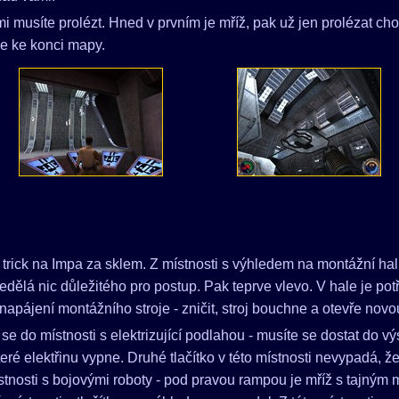
i musíte prolézt. Hned v prvním je mříž, pak už jen prolézat ch
e ke konci mapy.
 trick na Impa za sklem. Z místnosti s výhledem na montážní hal
edělá nic důležitého pro postup. Pak teprve vlevo. V hale je po
napájení montážního stroje - zničit, stroj bouchne a otevře novo
e se do místnosti s elektrizující podlahou - musíte se dostat do
které elektřinu vypne. Druhé tlačítko v této místnosti nevypadá, ž
stnosti s bojovými roboty - pod pravou rampou je mříž s tajným m