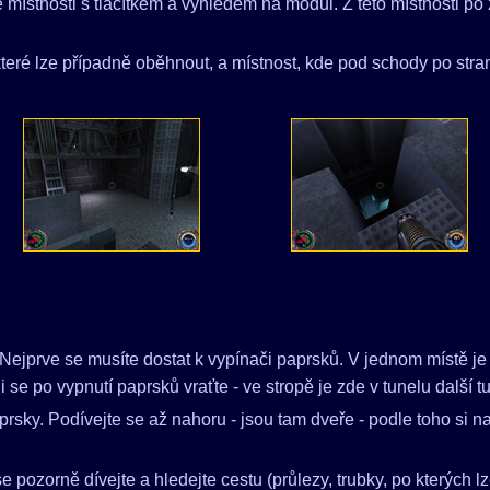
é místnosti s tlačítkem a výhledem na modul. Z této místnosti po 
které lze případně oběhnout, a místnost, kde pod schody po st
jprve se musíte dostat k vypínači paprsků. V jednom místě je ho
di se po vypnutí paprsků vraťte - ve stropě je zde v tunelu další 
prsky. Podívejte se až nahoru - jsou tam dveře - podle toho si n
 se pozorně dívejte a hledejte cestu (průlezy, trubky, po kterých lz