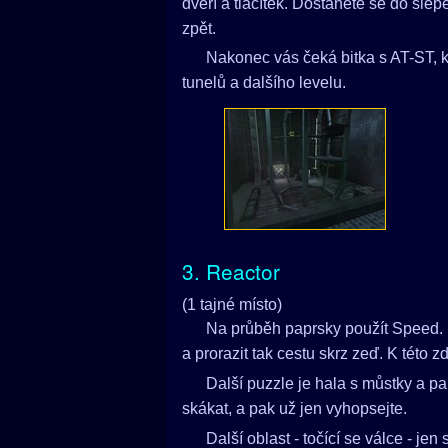
dveří a tlačítek. Dostanete se do slep
zpět.
Nakonec vás čeká bitka s AT-ST, 
tunelů a dalšího levelu.
3. Reactor
(1 tajné místo)
Na průběh paprsky použít Speed. Ne
a prorazit tak cestu skrz zeď. K této z
Další puzzle je hala s můstky a pa
skákat, a pak už jen vyhopsejte.
Další oblast - točící se válce - jen