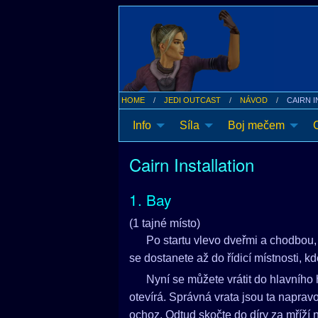
HOME
JEDI OUTCAST
NÁVOD
CAIRN 
Info
Síla
Boj mečem
Cairn Installation
1. Bay
(1 tajné místo)
Po startu vlevo dveřmi a chodbou
se dostanete až do řídicí místnosti, 
Nyní se můžete vrátit do hlavního h
otevírá. Správná vrata jsou ta naprav
ochoz. Odtud skočte do díry za mříží 