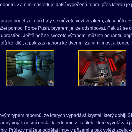
operů. Za nimi následuje další vypečená roura, přes kterou je
ravo podél zdi obří haly se můžete vézt vozíkem, ale v půli cest
drážet pomocí Force Push, bryarem je lze odsnipovat. Pak už se d
uprostřed. Ještě než se svezete výtahem, můžete po rantlu dojí
dolů ke klíči, a pak zas nahoru ke dveřím. Za nimi most a konec 
vým typem rebornů, ze kterých vypadává krystal, který dobíjí Síl
žádný voják nesmí dostat k jednomu z tlačítek, které vyvolávají p
achty. Průlezy můžete oddělat Impy v přízemí a pak vylézt zcela