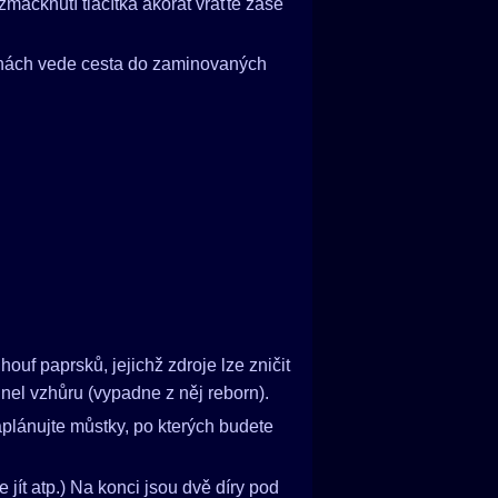
zmáčknutí tlačítka akorát vraťte zase
ranách vede cesta do zaminovaných
uf paprsků, jejichž zdroje lze zničit
tunel vzhůru (vypadne z něj reborn).
aplánujte můstky, po kterých budete
e jít atp.) Na konci jsou dvě díry pod