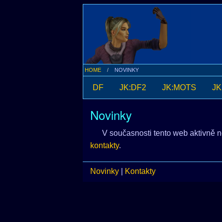
HOME
NOVINKY
DF
JK:DF2
JK:MOTS
JK
Novinky
V současnosti tento web aktivně n
kontakty
.
Novinky
|
Kontakty