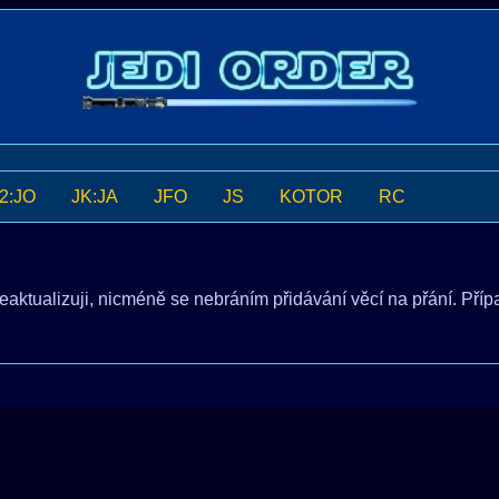
2:JO
JK:JA
JFO
JS
KOTOR
RC
eaktualizuji, nicméně se nebráním přidávání věcí na přání. Pří