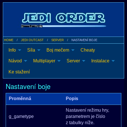
HOME
JEDI OUTCAST
SERVER
NASTAVENÍ BOJE
Info
Síla
Boj mečem
Cheaty
Návod
Multiplayer
Server
Instalace
Ke stažení
Nastavení boje
Proměnná
Popis
Nastavení režimu hry,
g_gametype
parametrem je číslo
z tabulky níže.