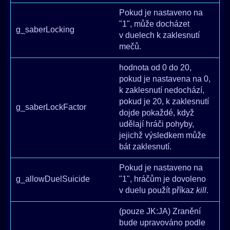
Pokud je nastaveno na
"1", může docházet
g_saberLocking
v duelech k zaklesnutí
mečů.
hodnota od 0 do 20,
pokud je nastavena na 0,
k zaklesnutí nedochází,
pokud je 20, k zaklesnutí
g_saberLockFactor
dojde pokaždé, když
udělají hráči pohyby,
jejichž výsledkem může
bát zaklesnutí.
Pokud je nastaveno na
g_allowDuelSuicide
"1", hráčům je dovoleno
v duelu použít příkaz
kill
.
(pouze JK:JA) Zranění
bude upravováno podle