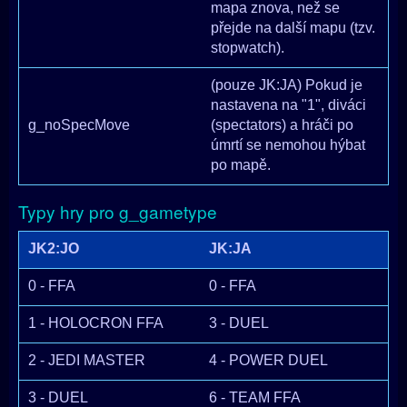
mapa znova, než se
přejde na další mapu (tzv.
stopwatch).
(pouze JK:JA) Pokud je
nastavena na "1", diváci
g_noSpecMove
(spectators) a hráči po
úmrtí se nemohou hýbat
po mapě.
Typy hry pro g_gametype
JK2:JO
JK:JA
0 - FFA
0 - FFA
1 - HOLOCRON FFA
3 - DUEL
2 - JEDI MASTER
4 - POWER DUEL
3 - DUEL
6 - TEAM FFA