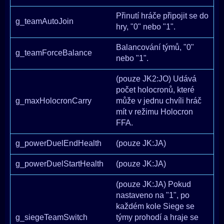
Přinutí hráče připojit se do
g_teamAutoJoin
hry, "0" nebo "1".
Balancování týmů, "0"
g_teamForceBalance
nebo "1".
(pouze JK2:JO) Udává
počet holocronů, které
g_maxHolocronCarry
může v jednu chvíli hráč
mít v režimu Holocron
FFA.
g_powerDuelEndHealth
(pouze JK:JA)
g_powerDuelStartHealth
(pouze JK:JA)
(pouze JK:JA) Pokud
nastaveno na "1", po
každém kole Siege se
g_siegeTeamSwitch
týmy prohodí a hraje se