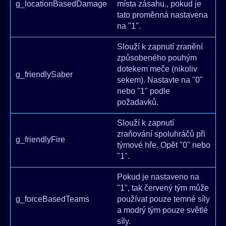
g_locationBasedDamage
místa zásahu., pokud je
tato proměnná nastavena
na "1".
Slouží k zapnutí zranění
způsobeného pouhým
dotekem meče (nikoliv
g_friendlySaber
sekem). Nastavte na "0"
nebo "1" podle
požadavků.
Slouží k zapnutí
zraňování spoluhráčů při
g_friendlyFire
týmové hře. Opět "0" nebo
"1".
Pokud je nastaveno na
"1", tak červený tým může
g_forceBasedTeams
používat pouze temné síly
a modrý tým pouze světlé
síly.