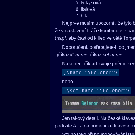
5
tyrkysová
6
fialová
7
bílá
Nejprve musím upozornit, že tyto b
že v nastavení hráče kombinujete barv
(např. aby část od killed ve větě Torp
Doporučení, potřebujete-li do jmé
"příkazu"
name
příkaz
set name
.
Nakonec příklad: svoje jméno jsem 
]\name ^5Belenor^7
nebo
]\set name ^5Belenor^7
Jen takový detail. Na české kláves
podržíte Alt a na numerické klávesnic
Stejně jako při pojmenovávání lze