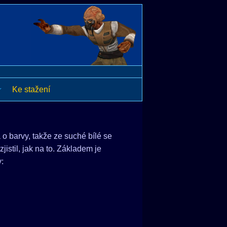
Ke stažení
o barvy, takže ze suché bílé se
istil, jak na to. Základem je
y: