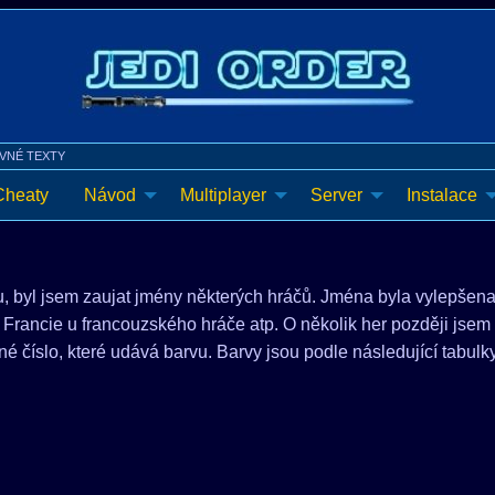
VNÉ TEXTY
Cheaty
Návod
Multiplayer
Server
Instalace
u, byl jsem zaujat jmény některých hráčů. Jména byla vylepšena 
rancie u francouzského hráče atp. O několik her později jsem zj
né číslo, které udává barvu. Barvy jsou podle následující tabulk