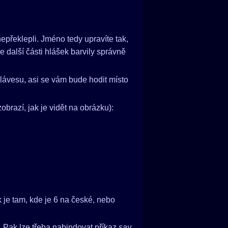
nepřeklepli. Jméno tedy upravíte tak,
 další části hlášek barvily správně
klávesu, asi se vám bude hodit místo
brazí, jak je vidět na obrázku):
k je tam, kde je 6 na české, nebo
u. Pak lze třeba nabindovat příkaz
say