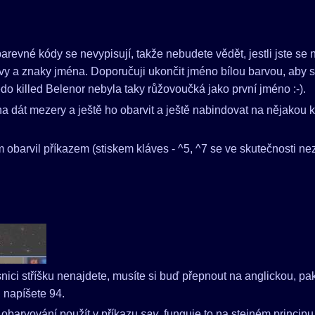
arevné kódy se nevypisují, takže nebudete vědět, jestli jste se 
y a znaky jména. Doporučuji ukončit jméno bílou barvou, aby se
edo killed Belenor nebyla taky růžovoučká jako první jméno :-).
na dát mezery a ještě ho obarvit a ještě nabindovat na nějakou 
obarvil příkazem (stiskem kláves - ^5, ^7 se ve skutečnosti nezo
nici stříšku nenajdete, musíte si buď přepnout na anglickou, pa
i napíšete 94.
 obarvování použít v příkazu
say
, funguje to na stejném princip