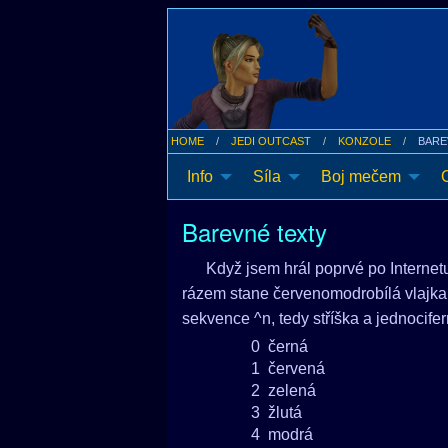
HOME
JEDI OUTCAST
KONZOLE
BARE
Info
Síla
Boj mečem
Barevné texty
Když jsem hrál poprvé po Internet
rázem stane červenomodrobílá vlajka F
sekvence ^n, tedy stříška a jednocifer
0
černá
1
červená
2
zelená
3
žlutá
4
modrá