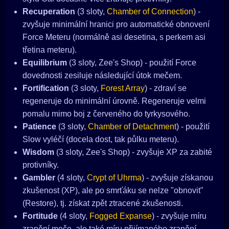
Recuperation
(3 sloty,
Chamber of Connection
) -
zvyšuje minimální hranici pro automatické obnovení
Force Meteru (normálně asi desetina, s perkem asi
třetina meteru).
Equilibrium
(3 sloty, Zee's Shop) - použití Force
dovednosti zesiluje následující útok mečem.
Fortification
(3 sloty,
Forest Array
) - zdraví se
regeneruje do minimální úrovně. Regeneruje velmi
pomalu mimo boj z červeného do tyrkysového.
Patience
(3 sloty,
Chamber of Detachment
) - použití
Slow vyléčí (docela dost, tak půlku meteru).
Wisdom
(3 sloty, Zee's Shop) - zvyšuje XP za zabité
protivníky.
Gambler
(4 sloty,
Crypt of Uhrma
) - zvyšuje získanou
zkušenost (XP), ale po smrťáku se nelze "obnovit"
(Restore), tj. získat zpět ztracené zkušenosti.
Fortitude
(4 sloty,
Fogged Expanse
) - zvyšuje míru
zranění meče, ale také míru přijímaného zranění.