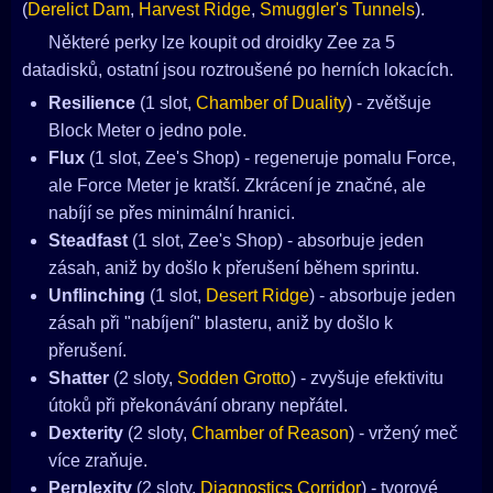
(
Derelict Dam
,
Harvest Ridge
,
Smuggler's Tunnels
).
Některé perky lze koupit od droidky Zee za 5
datadisků, ostatní jsou roztroušené po herních lokacích.
Resilience
(1 slot,
Chamber of Duality
) - zvětšuje
Block Meter o jedno pole.
Flux
(1 slot, Zee's Shop) - regeneruje pomalu Force,
ale Force Meter je kratší. Zkrácení je značné, ale
nabíjí se přes minimální hranici.
Steadfast
(1 slot, Zee's Shop) - absorbuje jeden
zásah, aniž by došlo k přerušení během sprintu.
Unflinching
(1 slot,
Desert Ridge
) - absorbuje jeden
zásah při "nabíjení" blasteru, aniž by došlo k
přerušení.
Shatter
(2 sloty,
Sodden Grotto
) - zvyšuje efektivitu
útoků při překonávání obrany nepřátel.
Dexterity
(2 sloty,
Chamber of Reason
) - vržený meč
více zraňuje.
Perplexity
(2 sloty,
Diagnostics Corridor
) - tvorové