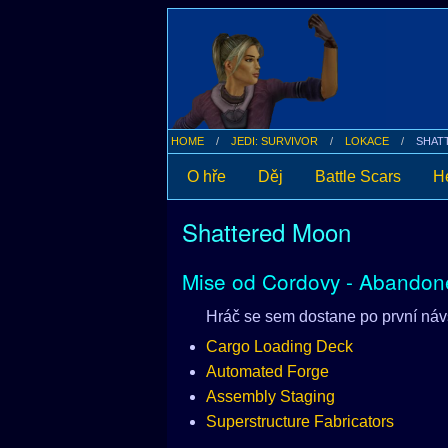
HOME
JEDI: SURVIVOR
LOKACE
SHAT
O hře
Děj
Battle Scars
He
Shattered Moon
Mise od Cordovy - Abandon
Hráč se sem dostane po první ná
Cargo Loading Deck
Automated Forge
Assembly Staging
Superstructure Fabricators