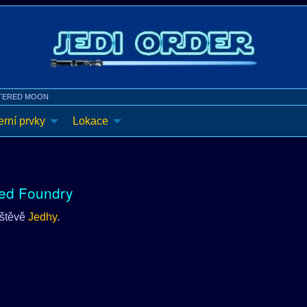
TERED MOON
rní prvky
Lokace
ed Foundry
vštěvě
Jedhy
.