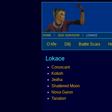
HOME
JEDI: SURVIVOR
LOKACE
O hře
Děj
Battle Scars
He
Lokace
Coruscant
Koboh
Jedha
Shattered Moon
Nova Garon
Tanalorr