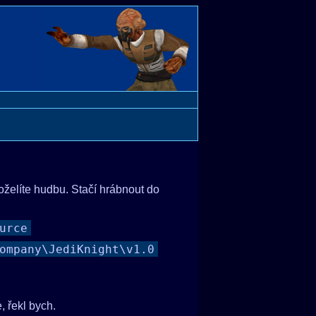
oželíte hudbu. Stačí hrábnout do
urce
ompany\JediKnight\v1.0
, řekl bych.