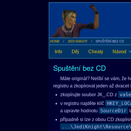
HOME
JEDI KNIGHT
SPUŠTĚNÍ BEZ CD
Info
Děj
Cheaty
Návod
Spuštění bez CD
Máte originál? Nelíbí se vám, že 
registru a zkopírovat jeden až dvacet
vaš
zkopírujte soubor JK_.CD z
HKEY_LOC
v registru najděte klíč
SourceDir
a upravte hodnotu
t
případně si lze z obou CD zkopírov
...\JediKnight\Resource