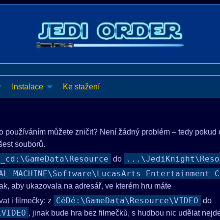
Instalace
Ke stažení
ho používáním můžete zničit? Není žádný problém – tedy pokud 
 šest souborů.
e_cd:\GameData\Resource
...\JediKnight\Reso
do
AL_MACHINE\Software\LucasArts Entertainment C
ak, aby ukazovala na adresář, ve kterém hru máte
CéDé:\GameData\Resource\VIDEO
at i filmečky: z
do
\VIDEO
, jinak bude hra bez filmečků, s hudbou nic udělat nejde