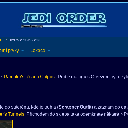
OH
PYLOON'S SALOON
rní prvky
Lokace
 z
Rambler's Reach Outpost
. Podle dialogu s Greezem byla Pyl
 do suterénu, kde je truhla (
Scrapper Outfit
) a záznam do dat
r's Tunnels
. Příchodem do sklepa také odemknete některá NP