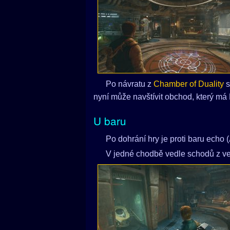
Po návratu z
Chamber of Duality
s
nyní může navštívit obchod, který má
U baru
Po dohrání hry je proti baru echo (
V jedné chodbě vedle schodů z venk