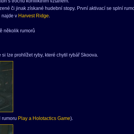
toři s trochu konfliktním vztahem.
ené či jinak získané hudební stopy. První aktivací se splní rum
l najde v
Harvest Ridge
.
ě několik rumorů
si lze prohlížet ryby, které chytil rybář Skoova.
íl rumoru
Play a Holotactics Game
).