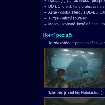
Dana a její parťák Grock - prospek
DD-EC, droid, který přehrává nalez
Ashe - osoba, kterou s DD-EC Ca
Turgle - místní zoufalec.
Mosey - lovkyně, která dá postupn
Horní podlaží
Je zde ovládací panel akvária, kde 
Také zde je stůl hry Holotactics (c