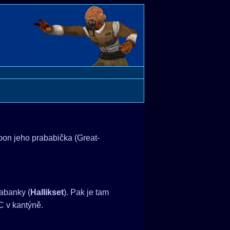
oon jeho prababička (Great-
abanky (
Hallikset
). Pak je tam
C v kantýně.