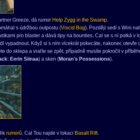
artner Greeze, dá rumor
Help Zygg in the Swamp
.
pomáhal s údržbou outpostu (
Viscid Bog
). Později sedí s Wini na
tkami pro blaster a dává tipy na bounties. Cal se s ní potká v 
adí vypadnout. Když si s ním vícekrát pokecáte, nakonec otevře 
te do sklepa a vraťte se zpět, případně musíte pokročit v příběh
ack: Eerin Siinaa
) a sken (
Moran's Possessions
).
lik
rumorů
. Cal Tou najde v lokaci
Basalt Rift
.