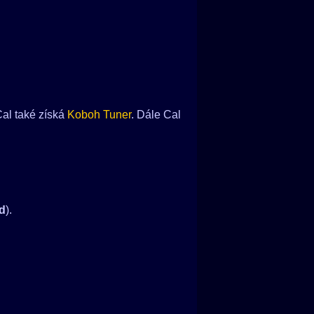
Cal také získá
Koboh Tuner
. Dále Cal
rd
).