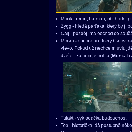
Monk - droid, barman, obchodní p
Zygg - hledá parťáka, který by jí 
Caij - později má obchod se součás
Moran - obchodník, který Calovi r
vlevo. Pokud už nechce mluvit, jdě
dveře - za nimi je truhla (
Music Tr
Tulakt - vykladačka budoucnosti.
Toa - historička, dá postupně něko