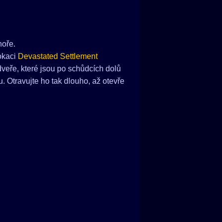
hoře.
lokaci
Devastated Settlement
dveře, které jsou po schůdcích dolů
u. Otravujte ho tak dlouho, až otevře