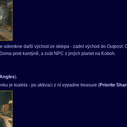
e odemkne další východ ze sklepa - zadní východ do
Outpost
. 
 Doma proti kantýně, a zvát NPC z jiných planet na Koboh.
Angles
).
u je toaleta - po aktivaci z ní vypadne treasure (
Priorite Sha