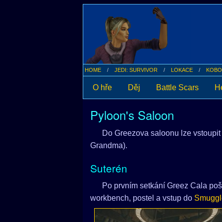
HOME
JEDI: SURVIVOR
LOKACE
KOB
O hře
Děj
Battle Scars
He
Pyloon's Saloon
Do Greezova saloonu lze vstoupit
Grandma).
Suterén
Po prvním setkání Greez Cala pošle
workbench, postel a vstup do
Smuggle