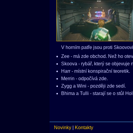
V horním patře jsou proti Skoovovi
Zee - má zde obchod. Než ho otevř
Skoova - rybář, který se objevuje n
Harr - místní konspirační teoretik.
Merrin - odpočívá zde.
Zygg a Wini - později zde sedí.
Bhima a Tulli - starají se o stůl Hol
Novinky
|
Kontakty