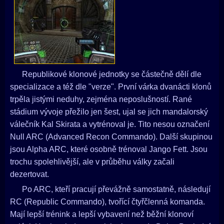
Republikové klonové jednotky se částečně dělí dle
specializace a též dle "verze". První várka dvanácti klonů
trpěla jistými neduhy, zejména neposlušností. Rané
stádium vývoje přežilo jen šest, ujal se jich mandalorský
válečník Kal Skirata a vytrénoval je. Tito nesou označení
Null ARC (Advanced Recon Commando). Další skupinou
jsou Alpha ARC, které osobně trénoval Jango Fett. Jsou
trochu spolehlivější, ale v průběhu války začali
dezertovat.
Po ARC, kteří pracují převážně samostatně, následují
RC (Republic Commando), tvořící čtyřčlenná komanda.
Mají lepší trénink a lepší vybavení než běžní klonoví