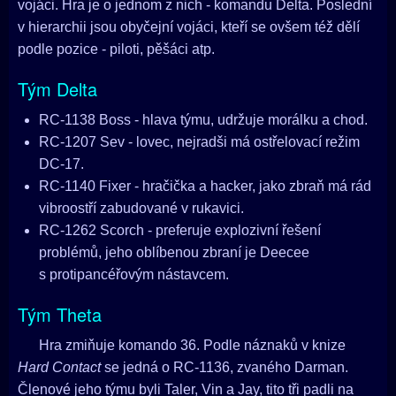
vojáci. Hra je o jednom z nich - komandu Delta. Poslední
v hierarchii jsou obyčejní vojáci, kteří se ovšem též dělí
podle pozice - piloti, pěšáci atp.
Tým Delta
RC-1138 Boss - hlava týmu, udržuje morálku a chod.
RC-1207 Sev - lovec, nejradši má ostřelovací režim
DC-17.
RC-1140 Fixer - hračička a hacker, jako zbraň má rád
vibroostří zabudované v rukavici.
RC-1262 Scorch - preferuje explozivní řešení
problémů, jeho oblíbenou zbraní je Deecee
s protipancéřovým nástavcem.
Tým Theta
Hra zmiňuje komando 36. Podle náznaků v knize
Hard Contact
se jedná o RC-1136, zvaného Darman.
Členové jeho týmu byli Taler, Vin a Jay, tito tři padli na